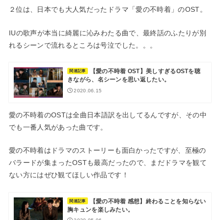
２位は、日本でも大人気だったドラマ「愛の不時着」のOST。
IUの歌声が本当に綺麗に沁みわたる曲で、最終話のふたりが別
れるシーンで流れるところは号泣でした。。。
【愛の不時着 OST】美しすぎるOSTを聴
関連記事
きながら、名シーンを思い返したい。
2020.06.15
愛の不時着のOSTは全曲日本語訳を出してるんですが、その中
でも一番人気があった曲です。
愛の不時着はドラマのストーリーも面白かったですが、至極の
バラードが集まったOSTも最高だったので、まだドラマを観て
ない方にはぜひ観てほしい作品です！
【愛の不時着 感想】終わることを知らない
関連記事
胸キュンを楽しみたい。