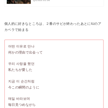
2020.05.06
個人的に好きなところは、２番のサビが終わったあとにIUのア
カペラで始まる
어떤 이유로 만나
何かの理由で出会って
우리 사랑을 했던
私たちが愛した
지금 이 순간처럼
今この瞬間のように
매일 바라보며
毎日見つめながら