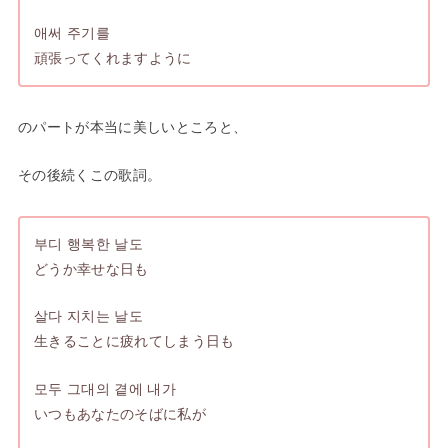
애써 주기를
頑張ってくれますように
のパートが本当に美しいところと、
その後続くこの歌詞。
부디 행복한 날도
どうか幸せな日も
살다 지치는 날도
生きることに疲れてしまう日も
모두 그대의 곁에 내가
いつもあなたのそばに私が