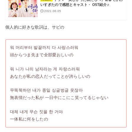
いすぎたので感想とキャスト・ OST紹介♬
2021.06.05
個人的に好きな歌詞は、サビの
워 머리부터 발끝까지 다 사랑스러워
頭からつま先まで全部愛おしいの
워 니가 나의 남자라는 게 자랑스러워
あなたが私の恋人だってことが誇らしいの
무뚝뚝하던 내가 종일 싱글벙글 웃잖아
無表情だった私が 一日中にこにこ笑ってるじゃない
대체 내게 무슨 짓을 한 거야
一体私に何をしたの