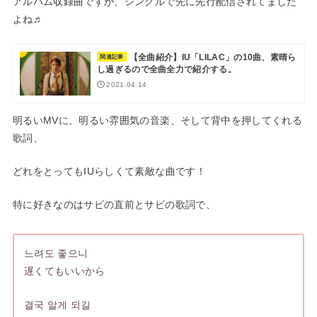
アルバム収録曲ですが、シングルで先に先行配信されてました
よね♬
【全曲紹介】IU「LILAC」の10曲、素晴ら
関連記事
し過ぎるので全曲全力で紹介する。
2021.04.14
明るいMVに、明るい雰囲気の音楽、そして背中を押してくれる
歌詞、
どれをとってもIUらしくて素敵な曲です！
特に好きなのはサビの直前とサビの歌詞で、
느려도 좋으니
遅くてもいいから
결국 알게 되길