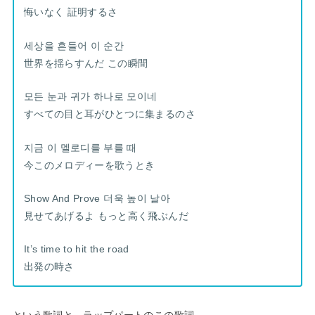
悔いなく 証明するさ
세상을 흔들어 이 순간
世界を揺らすんだ この瞬間
모든 눈과 귀가 하나로 모이네
すべての目と耳がひとつに集まるのさ
지금 이 멜로디를 부를 때
今このメロディーを歌うとき
Show And Prove 더욱 높이 날아
見せてあげるよ もっと高く飛ぶんだ
It’s time to hit the road
出発の時さ