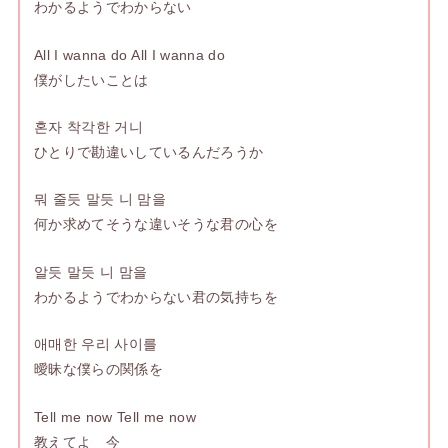
わかるようでわからない
All I wanna do All I wanna do
僕がしたいことは
혼자 착각한 거니
ひとりで勘違いしているんだろうか
뭐 줄듯 말듯 니 맘을
何か求めてそうな違いそうな君の心を
알듯 말듯 니 맘을
わかるようでわからない君の気持ちを
애매한 우리 사이를
曖昧な僕らの関係を
Tell me now Tell me now
教えてよ 今