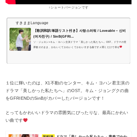
↑ショートバージョンです
すきままLanguage
【歌詞和訳/単語リスト付き】사랑스러워 / Loveable – 신비
(여자친구) / SinB(GFRI...
ソ・ジュヨン×キム・ヨハン主演ドラマ「美しかった私たちへ」OST。ドラマの世
界観そのまま、かわいくてかわいくてかわいすぎる曲です♬聞くだけで幸せ
１位に輝いたのは、X1不動のセンター、キム・ヨハン君主演の
ドラマ「美しかった私たちへ」のOST。キム・ジョングクの曲
をGFRIENDのSinBがカバーしたバージョンです！
とってもかわいいドラマの雰囲気にぴったりな、最高にかわい
い曲です
ドラマ「美しかった私たちへ」青春でかわ
関連記事