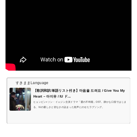
すきままLanguage
【歌詞和訳/単語リスト付き】마음을 드려요 / Give You My
Heart – 아이유 / IU ド...
ヒョンビン×ソン・イェジン主演ドラマ「愛の不時着」OST。静かな口笛ではじま
る、IUの優しさと切なさの詰まった歌声にのせたラブソング。