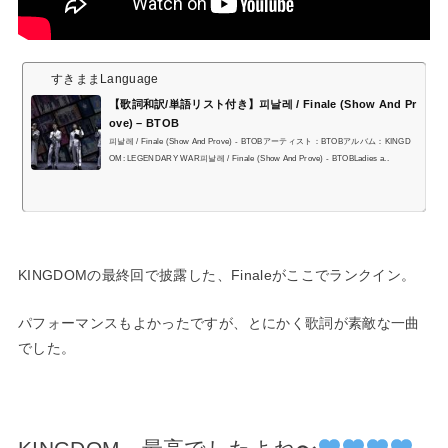
すきままLanguage
【歌詞和訳/単語リスト付き】피날레 / Finale (Show And Pr
ove) – BTOB
피날레 / Finale (Show And Prove) - BTOBアーティスト：BTOBアルバム：KINGD
OM: LEGENDARY WAR피날레 / Finale (Show And Prove) - BTOBLadies a..
KINGDOMの最終回で披露した、Finaleがここでランクイン。
パフォーマンスもよかったですが、とにかく歌詞が素敵な一曲
でした。