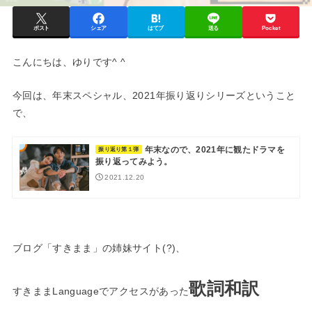
ポスト
シェア
はてブ
送る
Pocket
こんにちは、ゆりです^ ^
今回は、年末スペシャル、2021年振り返りシリーズということ
で、
年末なので、2021年に観たドラマを
振り返り第１弾
振り返ってみよう。
2021.12.20
ブログ「すきまま」の姉妹サイト(?)、
歌詞和訳
すきままLanguageでアクセスがあった