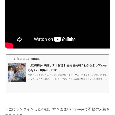
すきままLanguage
【歌詞和訳/単語リスト付き】알듯말듯해 / わかるようでわか
らない – 비투비 / BTO...
パク・ソジュン、キム・ジウォン主演のドラマ「サム・マイウェイ」OST。わかる
ようでわからない恋心と、バレそうで伝わらない本当の気持ちにキュン死注意。B
TOBのウングァン、ヒョンシク、ソンジェが歌っちゃいます。
３位にランクインしたのは、すきままLanguageで不動の人気を