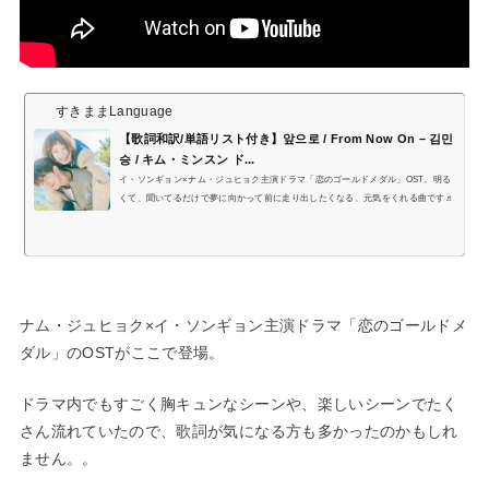
すきままLanguage
【歌詞和訳/単語リスト付き】앞으로 / From Now On – 김민
승 / キム・ミンスン ド...
イ・ソンギョン×ナム・ジュヒョク主演ドラマ「恋のゴールドメダル」OST。明る
くて、聞いてるだけで夢に向かって前に走り出したくなる、元気をくれる曲です♬
ナム・ジュヒョク×イ・ソンギョン主演ドラマ「恋のゴールドメ
ダル」のOSTがここで登場。
ドラマ内でもすごく胸キュンなシーンや、楽しいシーンでたく
さん流れていたので、歌詞が気になる方も多かったのかもしれ
ません。。