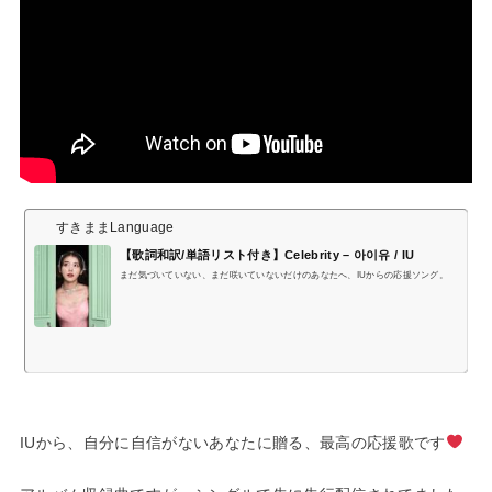
すきままLanguage
【歌詞和訳/単語リスト付き】Celebrity – 아이유 / IU
まだ気づいていない、まだ咲いていないだけのあなたへ、IUからの応援ソング。
IUから、自分に自信がないあなたに贈る、最高の応援歌です