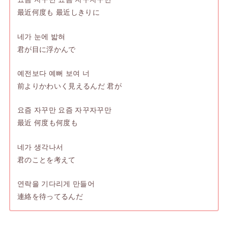
最近何度も 最近しきりに
네가 눈에 밟혀
君が目に浮かんで
예전보다 예뻐 보여 너
前よりかわいく見えるんだ 君が
요즘 자꾸만 요즘 자꾸자꾸만
最近 何度も何度も
네가 생각나서
君のことを考えて
연락을 기다리게 만들어
連絡を待ってるんだ