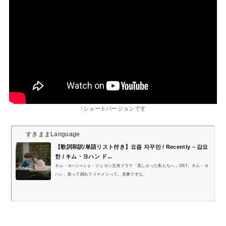
↑ショートバージョンです
すきままLanguage
【歌詞和訳/単語リスト付き】요즘 자꾸만 / Recently – 감요
한 / キム・ヨハン ド...
キム・ヨハン×ショ・ジュヨン主演ドラマ「美しかった私たちへ」OST。キム・ヨ
ハン、歌って踊れてイケメンって。見事ですな。