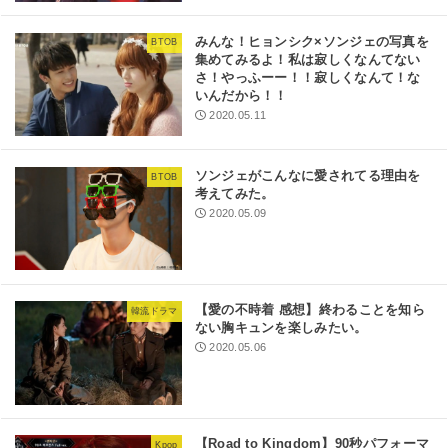
みんな！ヒョンシク×ソンジェの写真を
BTOB
集めてみるよ！私は寂しくなんてない
さ！やっふーー！！寂しくなんて！な
いんだから！！
2020.05.11
ソンジェがこんなに愛されてる理由を
BTOB
考えてみた。
2020.05.09
【愛の不時着 感想】終わることを知ら
韓流ドラマ
ない胸キュンを楽しみたい。
2020.05.06
【Road to Kingdom】90秒パフォーマ
Kpop