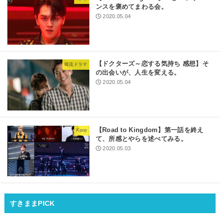
ンスを褒めてまわる会。
2020.05.04
【ドクターズ～恋する気持ち 感想】そ
韓流ドラマ
の出会いが、人生を変える。
2020.05.04
【Road to Kingdom】第一話を終え
Kpop
て、所感とやらを述べてみる。
2020.05.03
すきままPICK