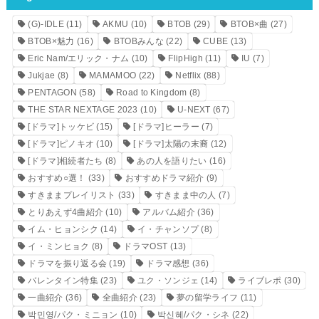
(G)-IDLE
(11)
AKMU
(10)
BTOB
(29)
BTOB×曲
(27)
BTOB×魅力
(16)
BTOBみんな
(22)
CUBE
(13)
Eric Nam/エリック・ナム
(10)
FlipHigh
(11)
IU
(7)
Jukjae
(8)
MAMAMOO
(22)
Netflix
(88)
PENTAGON
(58)
Road to Kingdom
(8)
THE STAR NEXTAGE 2023
(10)
U-NEXT
(67)
[ドラマ]トッケビ
(15)
[ドラマ]ヒーラー
(7)
[ドラマ]ピノキオ
(10)
[ドラマ]太陽の末裔
(12)
[ドラマ]相続者たち
(8)
あの人を語りたい
(16)
おすすめ○選！
(33)
おすすめドラマ紹介
(9)
すきままプレイリスト
(33)
すきまま中の人
(7)
とりあえず4曲紹介
(10)
アルバム紹介
(36)
イム・ヒョンシク
(14)
イ・チャンソプ
(8)
イ・ミンヒョク
(8)
ドラマOST
(13)
ドラマを振り返る会
(19)
ドラマ感想
(36)
バレンタイン特集
(23)
ユク・ソンジェ
(14)
ライブレポ
(30)
一曲紹介
(36)
全曲紹介
(23)
夢の留学ライフ
(11)
박민영/パク・ミニョン
(10)
박신혜/パク・シネ
(22)