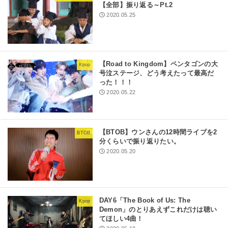
【全部】振り返る～Pt.2
2020.05.25
【Road to Kingdom】ペンタゴンの大
Kpop
号泣ステージ、どう考えたって最高だ
った！！！
2020.05.22
【BTOB】ウンさんの12時間ライブを2
BTOB
分くらいで振り返りたい。
2020.05.20
DAY6「The Book of Us: The
Kpop
Demon」のとりあえずこれだけは聴い
てほしい4曲！