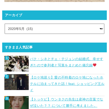
アーカイブ
すきまま人気記事
パク・シネとチェ・テジュンの結婚式、幸せす
ぎたので参列者と写真をまとめた備忘録
【ロケ地巡り】愛の不時着のロケ地になったホ
テルに泊まってきた話！feat. ショッピング王ル
イ
【トッケビ】ウンタクの先生は産神の言葉でな
ぜ泣いた？？ について勝手に考えました。