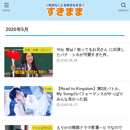
MENU
SEARCH
2020年5月
아는 형님 / 知ってるお兄さん に出演し
俳優・女優・タレント
たパク・シネが可愛すぎた件。
2020.05.29
【Road to Kingdom】第2次バトル、
Kpop
My Songのパフォーマンスがやっぱり
みんな良かった話
2020.05.27
えりかの韓国ドラマ変遷～ヒマなので
すきまま中の人