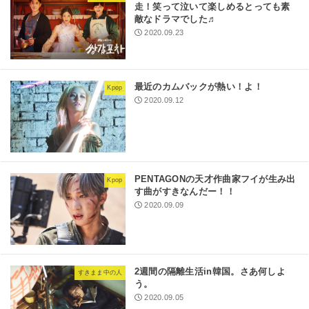
走！笑って泣いて楽しめるとっても素
敵なドラマでした♬
2020.09.23
最近のカムバックが熱い！よ！
Kpop
2020.09.12
PENTAGONの天才作曲家フイが生み出
Kpop
す曲がすきなんだー！！
2020.09.09
2週間の隔離生活in韓国。さあ何しよ
すきまま中の人
う。
2020.09.05