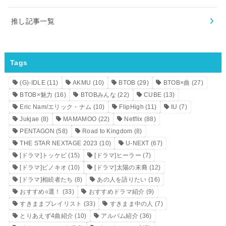
推し記事一覧
Tags
(G)-IDLE
(11)
AKMU
(10)
BTOB
(29)
BTOB×曲
(27)
BTOB×魅力
(16)
BTOBみんな
(22)
CUBE
(13)
Eric Nam/エリック・ナム
(10)
FlipHigh
(11)
IU
(7)
Jukjae
(8)
MAMAMOO
(22)
Netflix
(88)
PENTAGON
(58)
Road to Kingdom
(8)
THE STAR NEXTAGE 2023
(10)
U-NEXT
(67)
[ドラマ]トッケビ
(15)
[ドラマ]ヒーラー
(7)
[ドラマ]ピノキオ
(10)
[ドラマ]太陽の末裔
(12)
[ドラマ]相続者たち
(8)
あの人を語りたい
(16)
おすすめ○選！
(33)
おすすめドラマ紹介
(9)
すきままプレイリスト
(33)
すきまま中の人
(7)
とりあえず4曲紹介
(10)
アルバム紹介
(36)