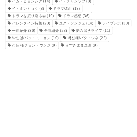
イム・ヒョンシク
(14)
イ・チャンソプ
(8)
イ・ミンヒョク
(8)
ドラマOST
(13)
ドラマを振り返る会
(19)
ドラマ感想
(36)
バレンタイン特集
(23)
ユク・ソンジェ
(14)
ライブレポ
(30)
一曲紹介
(36)
全曲紹介
(23)
夢の留学ライフ
(11)
박민영/パク・ミニョン
(10)
박신혜/パク・シネ
(22)
정은지/チョン・ウンジ
(9)
＃すきまま企画
(9)