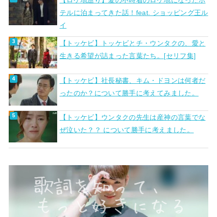
テルに泊まってきた話！feat. ショッピング王ル
イ
【トッケビ】トッケビとチ・ウンタクの、愛と
生きる希望が詰まった言葉たち。[セリフ集]
【トッケビ】社長秘書、キム・ドヨンは何者だ
ったのか？について勝手に考えてみました。
【トッケビ】ウンタクの先生は産神の言葉でな
ぜ泣いた？？ について勝手に考えました。