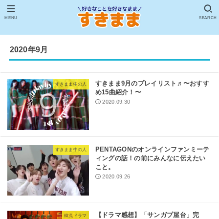
MENU
SEARCH
2020年9月
すきまま9月のプレイリスト♬〜おすす
すきまま中の人
め15曲紹介！〜
2020.09.30
PENTAGONのオンラインファンミーテ
すきまま中の人
ィングの話！の前にみんなに伝えたい
こと。
2020.09.26
【ドラマ感想】「サンガプ屋台」完
韓流ドラマ