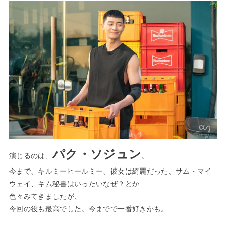
パク・ソジュン
演じるのは、
。
今まで、
キルミーヒールミー
、
彼女は綺麗だった
、
サム・マイ
ウェイ
、
キム秘書はいったいなぜ？
とか
色々みてきましたが、
今回の役も最高でした。今までで一番好きかも。