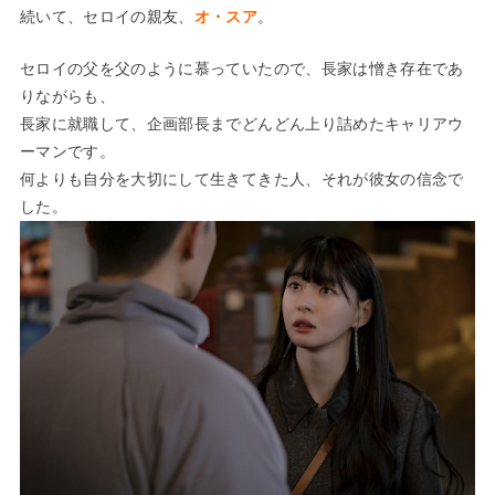
続いて、セロイの親友、
オ・スア
。
セロイの父を父のように慕っていたので、長家は憎き存在であ
りながらも、
長家に就職して、企画部長までどんどん上り詰めたキャリアウ
ーマンです。
何よりも自分を大切にして生きてきた人、それが彼女の信念で
した。