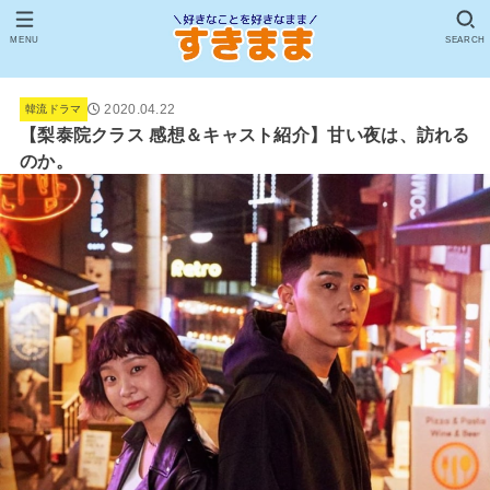
MENU
SEARCH
2020.04.22
韓流ドラマ
【梨泰院クラス 感想＆キャスト紹介】甘い夜は、訪れる
のか。