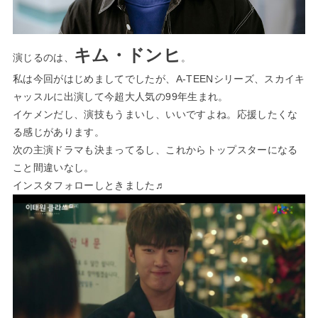
キム・ドンヒ
演じるのは、
。
私は今回がはじめましてでしたが、
A-TEENシリーズ
、
スカイキ
ャッスル
に出演して今超大人気の99年生まれ。
イケメンだし、演技もうまいし、いいですよね。応援したくな
る感じがあります。
次の主演ドラマも決まってるし、これからトップスターになる
こと間違いなし。
インスタフォローしときました♬