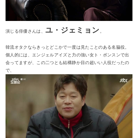
ユ・ジェミョン
演じる俳優さんは、
。
韓流オタクならきっとどこかで一度は見たことのある名脇役。
個人的には、
エンジェルアイズ
と
力の強い女ト・ボンスン
で出
会ってますが、この二つとも結構静か目の超いい人役だったの
で、