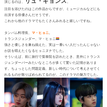
リュ・ギョンス
演じるのは、
。
注目を浴びたのはこの作品からですが、ミュージカルなどにも
出演する俳優さんだそうです。
これから他のドラマでもたくさんみれると嬉しいですね。
タンバム料理長、
マ・ヒョニ
。
トランスジェンダー、マ・ヒョニ
強さと優しさを兼ね揃えた、実は一番いい人だったんじゃない
か説を唱えたくなるヒョニヌナでした。
そういえば、前に旅行で梨泰院を訪れたとき、意外にトランス
ジェンダーバーみたいなところが多くて驚いた記憶がありま
す。ちょっとした問題定義、新しい時代について考えさせてく
れるものが散りばめられてるのが、このドラマの魅力でした。