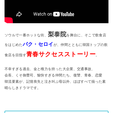
梨泰院
ソウルで一番ホットな街、
を舞台に、そこで飲食店
パク・セロイ
をはじめた
が、仲間とともに韓国トップの飲
青春サクセスストーリー
食店を目指す
。
不幸すぎる過去、金と権力を持った大企業、交通事故、
会長、くそ御曹司、愉快すぎる仲間たち、復讐、青春、恋愛
韓流要素が、記憶喪失と泣き叫ぶ母以外、ほぼすべて揃った素
晴らしきドラマです。