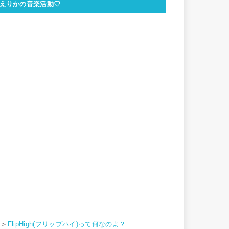
えりかの音楽活動♡
＞＞
FlipHigh(フリップハイ)って何なのよ？