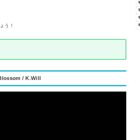
ょう！
Blossom / K.Will