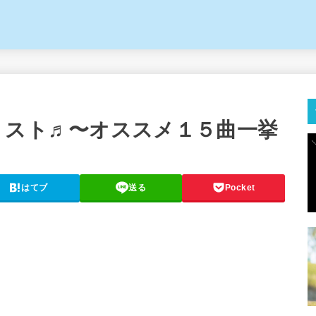
リスト♬〜オススメ１５曲一挙
はてブ
送る
Pocket