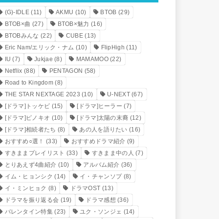
(G)-IDLE
(11)
AKMU
(10)
BTOB
(29)
BTOB×曲
(27)
BTOB×魅力
(16)
BTOBみんな
(22)
CUBE
(13)
Eric Nam/エリック・ナム
(10)
FlipHigh
(11)
IU
(7)
Jukjae
(8)
MAMAMOO
(22)
Netflix
(88)
PENTAGON
(58)
Road to Kingdom
(8)
THE STAR NEXTAGE 2023
(10)
U-NEXT
(67)
[ドラマ]トッケビ
(15)
[ドラマ]ヒーラー
(7)
[ドラマ]ピノキオ
(10)
[ドラマ]太陽の末裔
(12)
[ドラマ]相続者たち
(8)
あの人を語りたい
(16)
おすすめ○選！
(33)
おすすめドラマ紹介
(9)
すきままプレイリスト
(33)
すきまま中の人
(7)
とりあえず4曲紹介
(10)
アルバム紹介
(36)
イム・ヒョンシク
(14)
イ・チャンソプ
(8)
イ・ミンヒョク
(8)
ドラマOST
(13)
ドラマを振り返る会
(19)
ドラマ感想
(36)
バレンタイン特集
(23)
ユク・ソンジェ
(14)