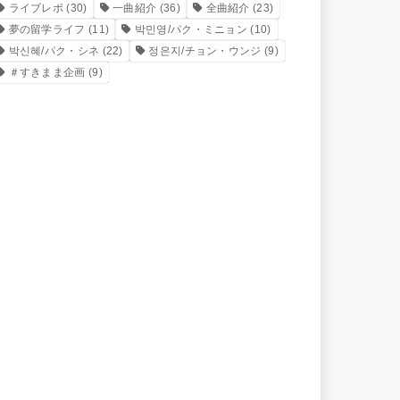
ライブレポ
(30)
一曲紹介
(36)
全曲紹介
(23)
夢の留学ライフ
(11)
박민영/パク・ミニョン
(10)
박신혜/パク・シネ
(22)
정은지/チョン・ウンジ
(9)
＃すきまま企画
(9)