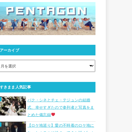
アーカイブ
すきまま人気記事
パク・シネとチェ・テジュンの結婚
式、幸せすぎたので参列者と写真をま
とめた備忘録
【ロケ地巡り】愛の不時着のロケ地に