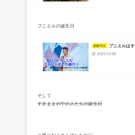
プニエルの誕生日
プニエルはす
おめでと
2020.03.09
そして
すきままの中の人たちの誕生日