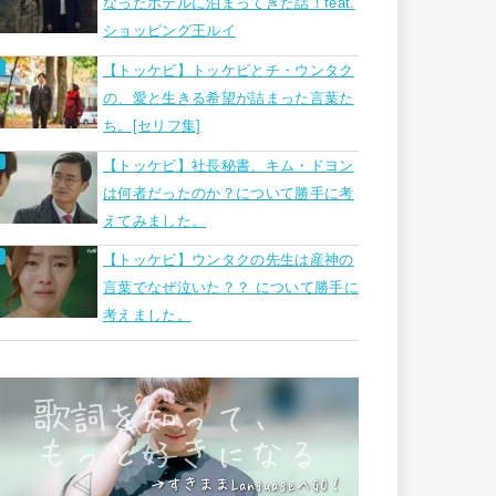
なったホテルに泊まってきた話！feat.
ショッピング王ルイ
【トッケビ】トッケビとチ・ウンタク
の、愛と生きる希望が詰まった言葉た
ち。[セリフ集]
【トッケビ】社長秘書、キム・ドヨン
は何者だったのか？について勝手に考
えてみました。
【トッケビ】ウンタクの先生は産神の
言葉でなぜ泣いた？？ について勝手に
考えました。