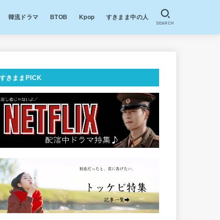
韓流ドラマ
BTOB
Kpop
すきまま中の人
SEARCH
すきままPICK