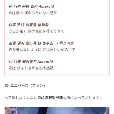
넌 나의 운명 같은 Asteroid
君は僕の 運命みたいな小惑星
아득한 내 이름을 불러와
はるか遠く 僕の名前を呼んできて
길을 잃지 않도록 넌 눈부신 그 목소리로
道を失わないように 君は眩しいその声で
넌 나를 끌어당긴 Asteroid
君は 僕を引き寄せる小惑星
君=ユニバース（ファン）
って取れなくもない
自己満解釈可能
な曲になっております。