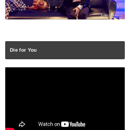
—
Die for You