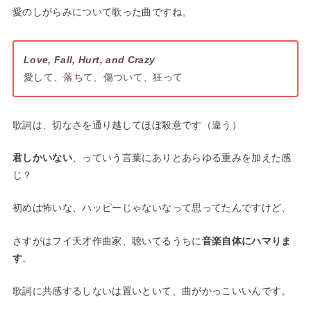
愛のしがらみについて歌った曲ですね。
Love, Fall, Hurt, and Crazy
愛して、落ちて、傷ついて、狂って
歌詞は、切なさを通り越してほぼ殺意です（違う）
君しかいない
、っていう言葉にありとあらゆる重みを加えた感
じ？
初めは怖いな、ハッピーじゃないなって思ってたんですけど、
さすがはフイ天才作曲家、聴いてるうちに
音楽自体にハマりま
す
。
歌詞に共感するしないは置いといて、曲がかっこいいんです。