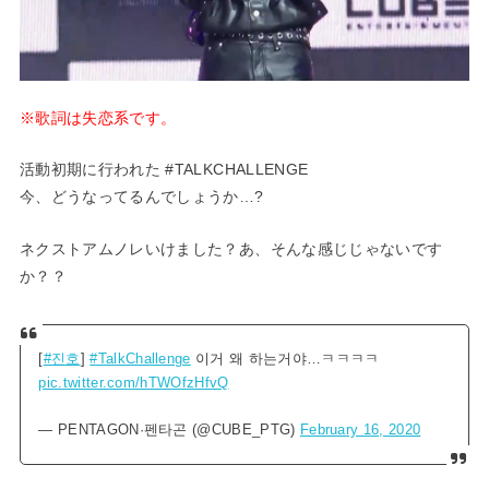
※歌詞は失恋系です。
活動初期に行われた #TALKCHALLENGE
今、どうなってるんでしょうか…?
ネクストアムノレいけました？あ、そんな感じじゃないです
か？？
[
#진호
]
#TalkChallenge
이거 왜 하는거야…ㅋㅋㅋㅋ
pic.twitter.com/hTWOfzHfvQ
— PENTAGON·펜타곤 (@CUBE_PTG)
February 16, 2020