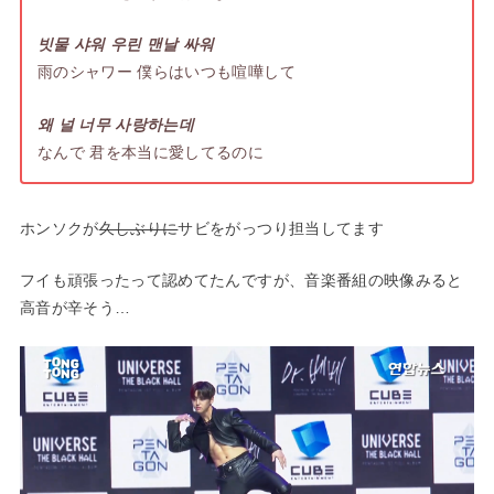
빗물 샤워 우린 맨날 싸워
雨のシャワー 僕らはいつも喧嘩して
왜 널 너무 사랑하는데
なんで 君を本当に愛してるのに
ホンソクが
久しぶりに
サビをがっつり担当してます
フイも頑張ったって認めてたんですが、音楽番組の映像みると
高音が辛そう…