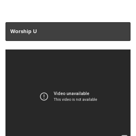
—
Worship U