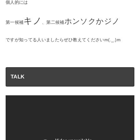
個人的には
キノ
ホンソクかジノ
第一候補
、第二候補
ですが知ってる人いましたらぜひ教えてくださいm(._.)m
—
TALK