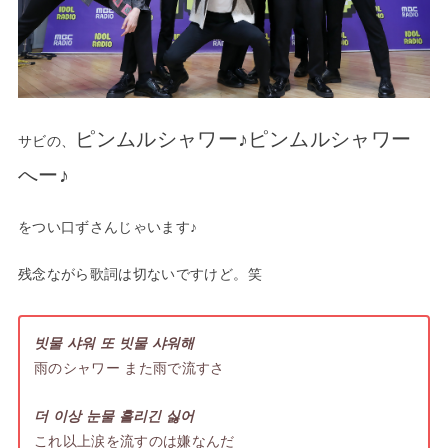
ピンムルシャワー♪ピンムルシャワー
サビの、
へー♪
をつい口ずさんじゃいます♪
残念ながら歌詞は切ないですけど。笑
빗물 샤워 또 빗물 샤워해
雨のシャワー また雨で流すさ
더 이상 눈물 흘리긴 싫어
これ以上涙を流すのは嫌なんだ