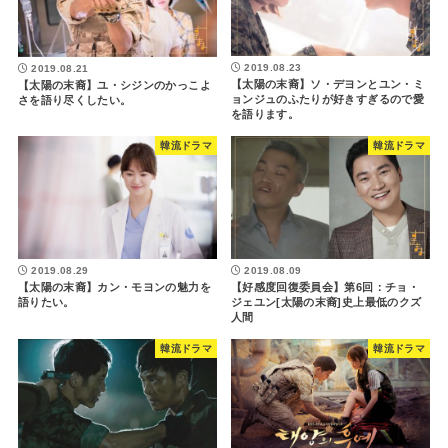
2019.08.23
2019.08.21
【太陽の末裔】ソ・デヨンとユン・ミ
【太陽の末裔】ユ・シジンのかっこよ
ョンジュのふたりが好きすぎるので愛
さを語り尽くしたい。
を語ります。
韓流ドラマ
韓流ドラマ
2019.08.29
2019.08.09
【太陽の末裔】カン・モヨンの魅力を
【好感度回復委員会】第6回：チョ・
語りたい。
ジェユン[太陽の末裔]史上最低のクズ
人間
韓流ドラマ
韓流ドラマ