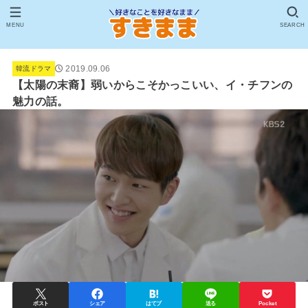
MENU
SEARCH
2019.09.06
韓流ドラマ
【太陽の末裔】弱いからこそかっこいい、イ・チフンの
魅力の話。
ポスト
シェア
はてブ
送る
Pocket