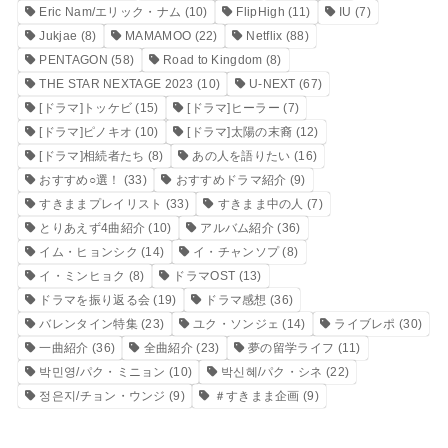
Eric Nam/エリック・ナム
(10)
FlipHigh
(11)
IU
(7)
Jukjae
(8)
MAMAMOO
(22)
Netflix
(88)
PENTAGON
(58)
Road to Kingdom
(8)
THE STAR NEXTAGE 2023
(10)
U-NEXT
(67)
[ドラマ]トッケビ
(15)
[ドラマ]ヒーラー
(7)
[ドラマ]ピノキオ
(10)
[ドラマ]太陽の末裔
(12)
[ドラマ]相続者たち
(8)
あの人を語りたい
(16)
おすすめ○選！
(33)
おすすめドラマ紹介
(9)
すきままプレイリスト
(33)
すきまま中の人
(7)
とりあえず4曲紹介
(10)
アルバム紹介
(36)
イム・ヒョンシク
(14)
イ・チャンソプ
(8)
イ・ミンヒョク
(8)
ドラマOST
(13)
ドラマを振り返る会
(19)
ドラマ感想
(36)
バレンタイン特集
(23)
ユク・ソンジェ
(14)
ライブレポ
(30)
一曲紹介
(36)
全曲紹介
(23)
夢の留学ライフ
(11)
박민영/パク・ミニョン
(10)
박신혜/パク・シネ
(22)
정은지/チョン・ウンジ
(9)
＃すきまま企画
(9)