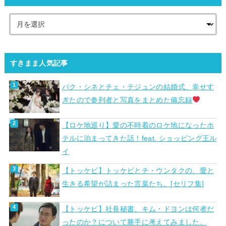
すきまま人気記事
パク・シネとチェ・テジュンの結婚式、幸せす
ぎたので参列者と写真をまとめた備忘録
【ロケ地巡り】愛の不時着のロケ地になったホ
テルに泊まってきた話！feat. ショッピング王ル
イ
【トッケビ】トッケビとチ・ウンタクの、愛と
生きる希望が詰まった言葉たち。[セリフ集]
【トッケビ】社長秘書、キム・ドヨンは何者だ
ったのか？について勝手に考えてみました。