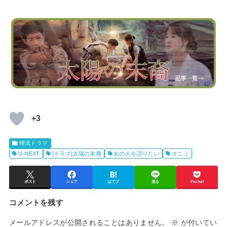
+3
韓流ドラマ
U-NEXT
[ドラマ]太陽の末裔
あの人を語りたい
オニュ
ポスト
シェア
はてブ
送る
Pocket
コメントを残す
メールアドレスが公開されることはありません。
※
が付いてい