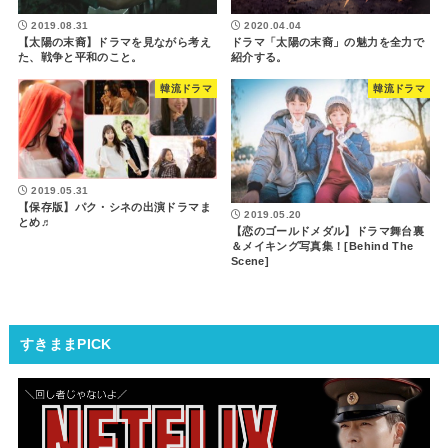
2019.08.31
2020.04.04
【太陽の末裔】ドラマを見ながら考え
ドラマ「太陽の末裔」の魅力を全力で
た、戦争と平和のこと。
紹介する。
韓流ドラマ
韓流ドラマ
2019.05.31
【保存版】パク・シネの出演ドラマま
2019.05.20
とめ♬
【恋のゴールドメダル】ドラマ舞台裏
＆メイキング写真集！[Behind The
Scene]
すきままPICK