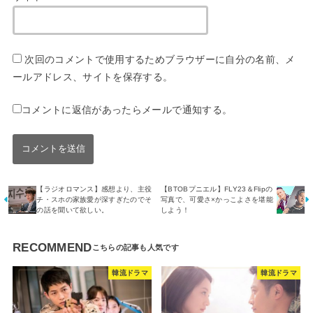
次回のコメントで使用するためブラウザーに自分の名前、メ
ールアドレス、サイトを保存する。
コメントに返信があったらメールで通知する。
【ラジオロマンス】感想より、主役
【BTOBプニエル】FLY23＆Flipの
チ・スホの家族愛が深すぎたのでそ
写真で、可愛さ×かっこよさを堪能
の話を聞いて欲しい。
しよう！
RECOMMEND
韓流ドラマ
韓流ドラマ