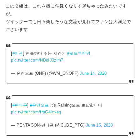
この２組は、これを機に
仲良くなりすぎちゃった
みたいです
が。
ツイッターでも日々楽しそうな交流が見れてファンは大満足で
ございます
[
#이션
] 연습하다 쉬는 시간에
#로드투킹덤
pic.twitter.com/NDoIJ3zlm7
— 온앤오프 (ONF) (@WM_ONOFF)
June 14, 2020
[
#펜타곤
]
#온앤오프
It’s Raining으로 보답합니다
pic.twitter.com/frpG4Icxeq
— PENTAGON·펜타곤 (@CUBE_PTG)
June 15, 2020