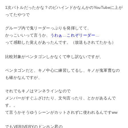
1次バトルだったかな？のビハインドかなんかのYouTubeに上が
ってたやつで
グループ内で鬼リーダーっぷりを発揮してて、
かっこいいって言うか、
うわぁ…これぞリーダー…
って感動した覚えがあったんです。（放送もされてたかも）
比較対象がペンタゴンしかなくて申し訳ないですが、
ペンタゴンだと、キノ中心に練習してるし、キノが鬼軍曹なの
も確かなんですが、
それでもキノはマンネラインなので
メンバーがすぐふざけたり、文句言ったり、とかがあるんで
す。。
て言うかそうゆうシーンがカットされずに使われるんですww
でもVERIVERYのドンホン君の