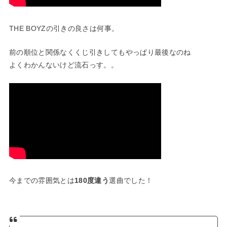
THE BOYZの引きの良さは何事。
前の順位と関係なくくじ引きしてもやっぱり最後なのね
よくわかんないけど流石っす。。
今までの雰囲気とは
180度違う
選曲でした！