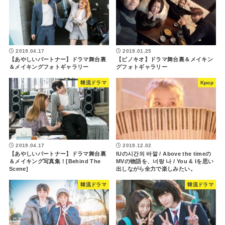
2019.04.17
2019.01.25
【あやしいパートナー】ドラマ舞台裏
【ピノキオ】ドラマ舞台裏＆メイキン
＆メイキングフォトギャラリー
グフォトギャラリー
韓流ドラマ
Kpop
2019.04.17
2019.12.02
【あやしいパートナー】ドラマ舞台裏
IUの시간의 바깥 / Above the timeの
＆メイキング写真集！[Behind The
MVの物語を、너랑 나 / You & Iを思い
Scene]
出しながら全力で楽しみたい。
韓流ドラマ
韓流ドラマ