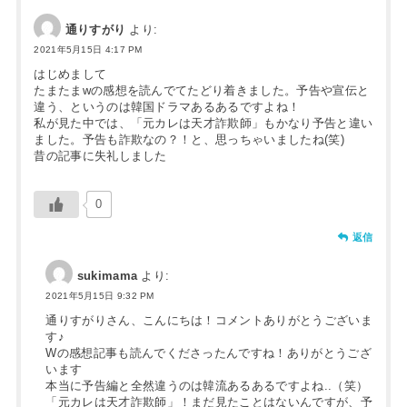
通りすがり
より:
2021年5月15日 4:17 PM
はじめまして
たまたまwの感想を読んでてたどり着きました。予告や宣伝と
違う、というのは韓国ドラマあるあるですよね！
私が見た中では、「元カレは天才詐欺師」もかなり予告と違い
ました。予告も詐欺なの？！と、思っちゃいましたね(笑)
昔の記事に失礼しました
0
返信
sukimama
より:
2021年5月15日 9:32 PM
通りすがりさん、こんにちは！コメントありがとうございま
す♪
Wの感想記事も読んでくださったんですね！ありがとうござ
います
本当に予告編と全然違うのは韓流あるあるですよね..（笑）
「元カレは天才詐欺師」！まだ見たことはないんですが、予