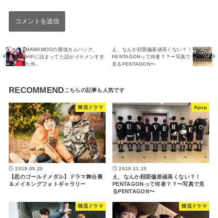
MAMAMOOの最強カムバック、
え、なんか顔面偏差値高くない？！
HIPに詰まってた話がイケメンすぎ
PENTAGONって何者？？〜写真で
た件。
見るPENTAGON〜
RECOMMEND
韓流ドラマ
Kpop
2019.05.20
2019.11.15
【恋のゴールドメダル】ドラマ舞台裏
え、なんか顔面偏差値高くない？！
＆メイキングフォトギャラリー
PENTAGONって何者？？〜写真で見
るPENTAGON〜
韓流ドラマ
韓流ドラマ