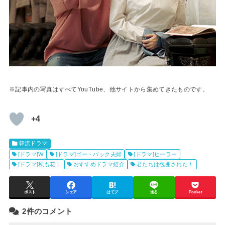
※記事内の写真はすべてYouTube、他サイトから集めてきたものです。
+4
韓流ドラマ
[ドラマ]W
[ドラマ]ゴー・バック夫婦
[ドラマ]ヒーラー
[ドラマ]私も花！
おすすめドラマ紹介
君たちは包囲された！
ポスト
シェア
はてブ
送る
Pocket
2件のコメント