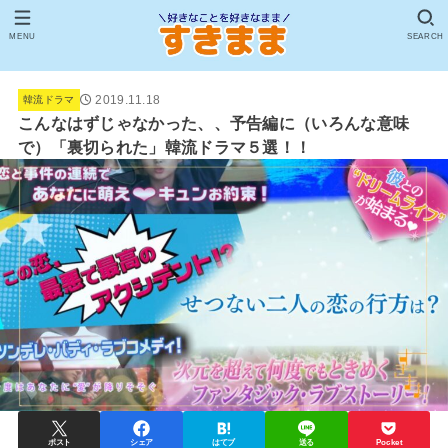
MENU
SEARCH
2019.11.18
韓流ドラマ
こんなはずじゃなかった、、予告編に（いろんな意味
で）「裏切られた」韓流ドラマ５選！！
ポスト
シェア
はてブ
送る
Pocket