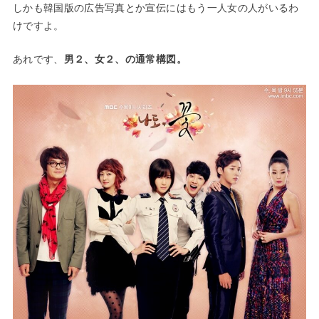
しかも韓国版の広告写真とか宣伝にはもう一人女の人がいるわ
けですよ。
あれです、
男２、女２、の通常構図。