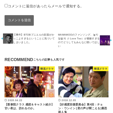
コメントに返信があったらメールで通知する。
【事件】BTOBプニエルの顔面がか
MAMAMOOのファンソング、놓지
っこよすぎるということに気づいて
않을게（I Love Too）が素敵すぎる
しまいました。
のでどうしてもみんなに聴いてほし
い
RECOMMEND
韓流ドラマ
韓流ドラマ
2020.04.22
2018.12.05
【梨泰院クラス 感想＆キャスト紹介】
【好感度回復委員会】第4回：チョ
甘い夜は、訪れるのか。
ン・ウンイン [君の声が聞こえる]最恐
殺人鬼