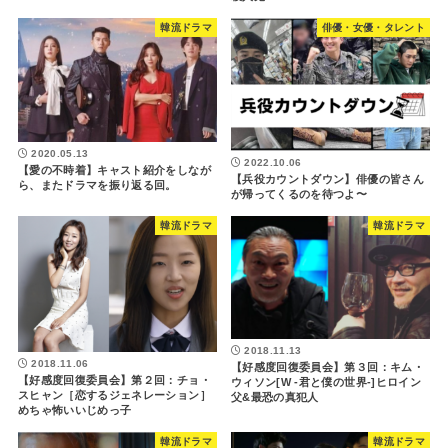
韓流ドラマ
俳優・女優・タレント
2020.05.13
2022.10.06
【愛の不時着】キャスト紹介をしなが
【兵役カウントダウン】俳優の皆さん
ら、またドラマを振り返る回。
が帰ってくるのを待つよ〜
韓流ドラマ
韓流ドラマ
2018.11.13
2018.11.06
【好感度回復委員会】第３回：キム・
【好感度回復委員会】第２回：チョ・
ウィソン[W -君と僕の世界-]ヒロイン
スヒャン［恋するジェネレーション］
父&最恐の真犯人
めちゃ怖いいじめっ子
韓流ドラマ
韓流ドラマ