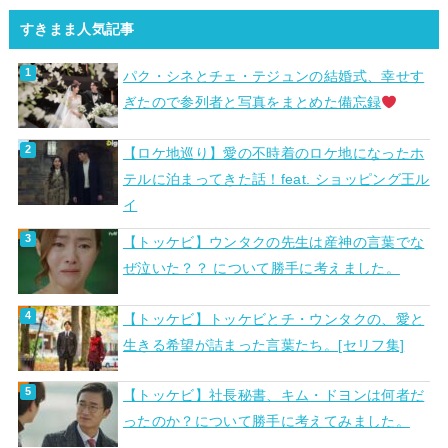
すきまま人気記事
パク・シネとチェ・テジュンの結婚式、幸せす
ぎたので参列者と写真をまとめた備忘録
【ロケ地巡り】愛の不時着のロケ地になったホ
テルに泊まってきた話！feat. ショッピング王ル
イ
【トッケビ】ウンタクの先生は産神の言葉でな
ぜ泣いた？？ について勝手に考えました。
【トッケビ】トッケビとチ・ウンタクの、愛と
生きる希望が詰まった言葉たち。[セリフ集]
【トッケビ】社長秘書、キム・ドヨンは何者だ
ったのか？について勝手に考えてみました。