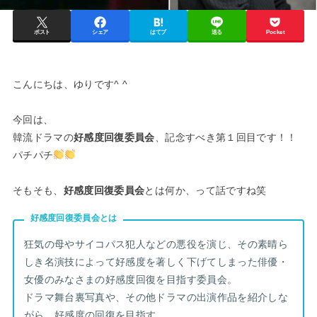
ポスト
シェア
はてブ
送る
Pocket
こんにちは、ゆりです^ ^
今回は、
韓流ドラマの
好感度回復委員会
、記念すべき第１回目です！！
パチパチ
そもそも、
好感度回復委員会
とは何か、って話ですね笑
好感度回復委員会とは
狂気の母やサイコパス犯人などの悪役を演じ、その素晴ら
しき名演技によって好感度を著しく下げてしまった俳優・
女優のみなさまの好感度回復を目指す委員会。
ドラマ舞台裏写真や、その他ドラマの出演作品を紹介しな
がら、好感度の回復を目指す。