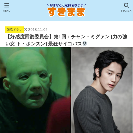
MENU
SEARCH
2018.11.02
韓流ドラマ
【好感度回復委員会】第1回：チャン・ミグァン [力の強
い女 ト・ボンスン] 最狂サイコパス