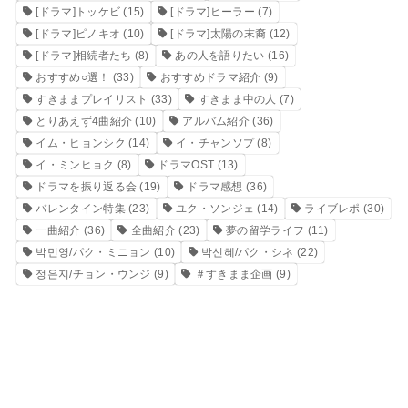
[ドラマ]トッケビ
(15)
[ドラマ]ヒーラー
(7)
[ドラマ]ピノキオ
(10)
[ドラマ]太陽の末裔
(12)
[ドラマ]相続者たち
(8)
あの人を語りたい
(16)
おすすめ○選！
(33)
おすすめドラマ紹介
(9)
すきままプレイリスト
(33)
すきまま中の人
(7)
とりあえず4曲紹介
(10)
アルバム紹介
(36)
イム・ヒョンシク
(14)
イ・チャンソプ
(8)
イ・ミンヒョク
(8)
ドラマOST
(13)
ドラマを振り返る会
(19)
ドラマ感想
(36)
バレンタイン特集
(23)
ユク・ソンジェ
(14)
ライブレポ
(30)
一曲紹介
(36)
全曲紹介
(23)
夢の留学ライフ
(11)
박민영/パク・ミニョン
(10)
박신혜/パク・シネ
(22)
정은지/チョン・ウンジ
(9)
＃すきまま企画
(9)