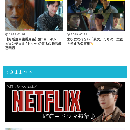
2019.01.03
2019.07.11
【好感度回復委員会】第5回：キム・
主役になれない「親友」たちの、主役
ビョンチョル [トッケビ]紫舌の最悪最
を超える名言集
恐幽霊
すきままPICK