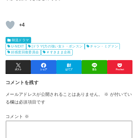
+4
韓流ドラマ
U-NEXT
[ドラマ]力の強い女ト・ボンスン
チャン・ミグァン
好感度回復委員会
＃すきまま企画
ポスト
シェア
はてブ
送る
Pocket
コメントを残す
メールアドレスが公開されることはありません。
※
が付いてい
る欄は必須項目です
コメント
※