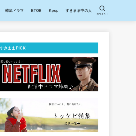
韓流ドラマ
BTOB
Kpop
すきまま中の人
SEARCH
すきままPICK