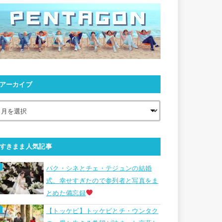
アーカイブ
すきまま人気記事
パク・シネとチェ・テジュンの結婚
式、幸せすぎたので参列者と写真をま
とめた備忘録
【トッケビ】トッケビとチ・ウンタク