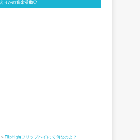
えりかの音楽活動♡
＞＞
FlipHigh(フリップハイ)って何なのよ？