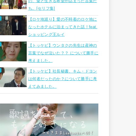
の、愛と生きる希望が詰まった言葉た
ち。[セリフ集]
【ロケ地巡り】愛の不時着のロケ地に
なったホテルに泊まってきた話！feat.
ショッピング王ルイ
【トッケビ】ウンタクの先生は産神の
言葉でなぜ泣いた？？ について勝手に
考えました。
【トッケビ】社長秘書、キム・ドヨン
は何者だったのか？について勝手に考
えてみました。