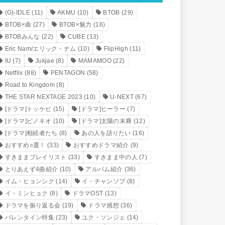
(G)-IDLE
(11)
AKMU
(10)
BTOB
(29)
BTOB×曲
(27)
BTOB×魅力
(16)
BTOBみんな
(22)
CUBE
(13)
Eric Nam/エリック・ナム
(10)
FlipHigh
(11)
IU
(7)
Jukjae
(8)
MAMAMOO
(22)
Netflix
(88)
PENTAGON
(58)
Road to Kingdom
(8)
THE STAR NEXTAGE 2023
(10)
U-NEXT
(67)
[ドラマ]トッケビ
(15)
[ドラマ]ヒーラー
(7)
[ドラマ]ピノキオ
(10)
[ドラマ]太陽の末裔
(12)
[ドラマ]相続者たち
(8)
あの人を語りたい
(16)
おすすめ○選！
(33)
おすすめドラマ紹介
(9)
すきままプレイリスト
(33)
すきまま中の人
(7)
とりあえず4曲紹介
(10)
アルバム紹介
(36)
イム・ヒョンシク
(14)
イ・チャンソプ
(8)
イ・ミンヒョク
(8)
ドラマOST
(13)
ドラマを振り返る会
(19)
ドラマ感想
(36)
バレンタイン特集
(23)
ユク・ソンジェ
(14)