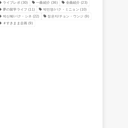
ライブレポ
(30)
一曲紹介
(36)
全曲紹介
(23)
夢の留学ライフ
(11)
박민영/パク・ミニョン
(10)
박신혜/パク・シネ
(22)
정은지/チョン・ウンジ
(9)
＃すきまま企画
(9)