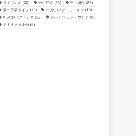
ライブレポ
(30)
一曲紹介
(36)
全曲紹介
(23)
夢の留学ライフ
(11)
박민영/パク・ミニョン
(10)
박신혜/パク・シネ
(22)
정은지/チョン・ウンジ
(9)
＃すきまま企画
(9)