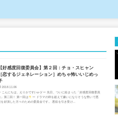
【好感度回復委員会】第２回：チョ・スヒャン
［恋するジェネレーション］めちゃ怖いいじめっ
子
2018.11.06
ー こんにちは、えりかです(-ω-)/ ー 先日、ついに始まった「好感度回復委員
会」第二回！ 第一回は
ー ドラマの枠を超えて嫌いになりそうな勢いで悪
役を好演した方々のための委員会です。 悪役を引き受け...