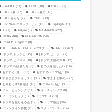
(G)-IDLE
(11)
AKMU
(10)
BTOB
(29)
BTOB×曲
(27)
BTOB×魅力
(16)
BTOBみんな
(22)
CUBE
(13)
Eric Nam/エリック・ナム
(10)
FlipHigh
(11)
IU
(7)
Jukjae
(8)
MAMAMOO
(22)
Netflix
(88)
PENTAGON
(58)
Road to Kingdom
(8)
THE STAR NEXTAGE 2023
(10)
U-NEXT
(67)
[ドラマ]トッケビ
(15)
[ドラマ]ヒーラー
(7)
[ドラマ]ピノキオ
(10)
[ドラマ]太陽の末裔
(12)
[ドラマ]相続者たち
(8)
あの人を語りたい
(16)
おすすめ○選！
(33)
おすすめドラマ紹介
(9)
すきままプレイリスト
(33)
すきまま中の人
(7)
とりあえず4曲紹介
(10)
アルバム紹介
(36)
イム・ヒョンシク
(14)
イ・チャンソプ
(8)
イ・ミンヒョク
(8)
ドラマOST
(13)
ドラマを振り返る会
(19)
ドラマ感想
(36)
バレンタイン特集
(23)
ユク・ソンジェ
(14)