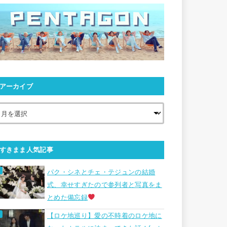
アーカイブ
すきまま人気記事
パク・シネとチェ・テジュンの結婚
式、幸せすぎたので参列者と写真をま
とめた備忘録
【ロケ地巡り】愛の不時着のロケ地に