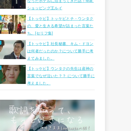
なったホテルに泊まってきた話！feat.
ショッピング王ルイ
【トッケビ】トッケビとチ・ウンタク
の、愛と生きる希望が詰まった言葉た
ち。[セリフ集]
【トッケビ】社長秘書、キム・ドヨン
は何者だったのか？について勝手に考
えてみました。
【トッケビ】ウンタクの先生は産神の
言葉でなぜ泣いた？？ について勝手に
考えました。