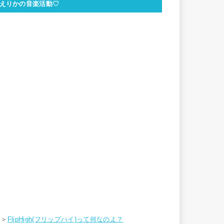
えりかの音楽活動♡
＞＞
FlipHigh(フリップハイ)って何なのよ？