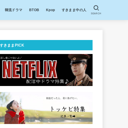
韓流ドラマ
BTOB
Kpop
すきまま中の人
SEARCH
すきままPICK